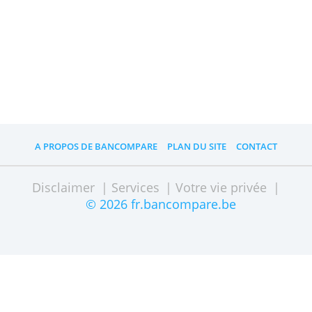
Raison sociale: Netcapital
Nom de rue: Spacelab 47
Code postal: 3824 MR
Ville: Amersfoort
Pays: Pays-Bas
TVA Nr. NL853008280B01
Téléphone: 0641815487
Numéro de Chambre de Commerce: 583694
Télécopieur: 0848316428
Courriel: dirk.folkerts@netcapital.eu