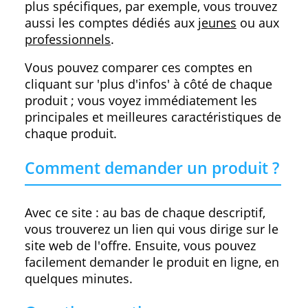
Michele Sasson
15/11/2022
Sur Bancompare ?
Sur Bancompare, vous trouvez notre aper
des meilleurs produits bancaires en
Belgique tels que les
Comptes à vue
,
Comptes d'épargne
,
Prêts
,
Cartes de crédit
Investissements
.
Certaines catégories ont des subdivisions
plus spécifiques, par exemple, vous trouv