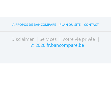
Changer de banque
Quelle mobilité bancaire pour changer 
compte ?
Quelles banques belges sont les plus
durables ?
Pourquoi est-il intéressant d'avoir un
deuxième compte bancaire ?
FAQ: questions les plus posées
FAQ: toutes les questions sur les compt
bancaires