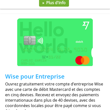
mobile conçue pour les entreprises, freelances et
TPE, offrant jusqu’à 25 comptes avec IBAN dédiés
cartes multiples et des paiements internationaux
frais cachés. Avec des abonnements flexibles et
des intégrations comptables, elle simplifie la gest
financière
tout en offrant des avantages exclusifs via bunq 
Service
Frais annuels
0,00 €
» Plus d'info