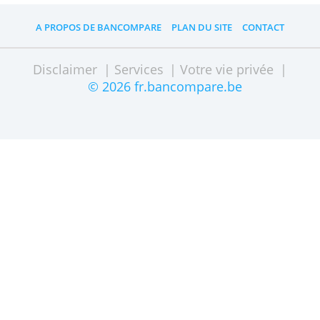
déterminez si vous souhaitez faire plusieu
transferts vers d'autres comptes et si vous
comptez développer votre activité à
l'international.
Il importe de se poser ces questions avant
pour mieux choisir immédiatement la bon
banque.
Articles intéressants
Tout ce qu'on peut faire avec un compte
N26
Tout ce qu'on peut faire avec un compte
Revolut
Choisir le meilleur système de paiement