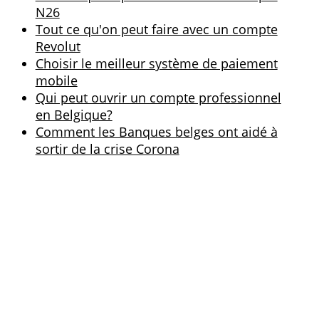
Une carte de crédit par exemple. Avec la
plupart des packs ci-dessus, cela n'est pas
inclus en standard ou alors, il faut prendre
un
pack plus
. Vous pouvez également
personnaliser vos cartes bancaires, ou
encore, vous pouvez commander un
terminal de paiement pour certains
comptes.
Vous pouvez commander une carte de dép
- une carte que les employés peuvent utilis
pour déposer de l'argent sur votre compte
d'entreprise.
Essayez d'abord d'estimer le nombre de
transactions que vous effectuerez chaque
année avant de faire un choix. En outre,