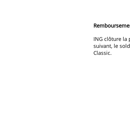
Y compris assurance voyage et
Vérifier vos dépenses via les 
Home'Bank.
Rembou
ING clôt
suivant,
Classic.