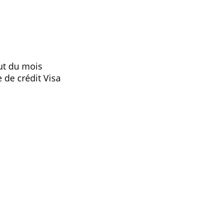
lissement
 mois. Au début du mois
 à votre carte de crédit Visa