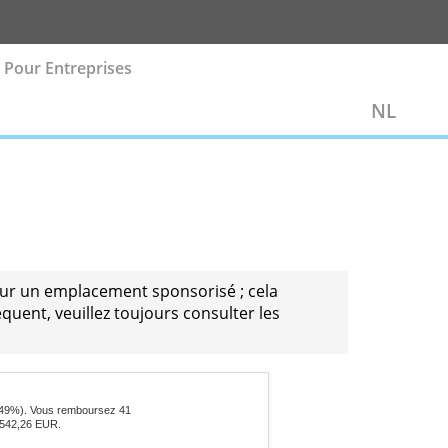
vestissement
Pour Entreprises
eurs paient pour un emplacement sponsorisé ; cela
uer. Par conséquent, veuillez toujours consulter les
'argent.