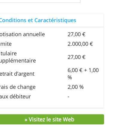
biteur annuel fixe : 9,49%). Vous remboursez 41
otal à rembourser : 10.542,26 EUR.
ment.
Conditions et Caractéristiques
Cotisation annuelle
27,00 €
Limite
2.000,0
Titulaire
27,00 €
supplémentaire
6,00 € 
Retrait d’argent
%
Frais de change
2,00 %
Taux débiteur
-