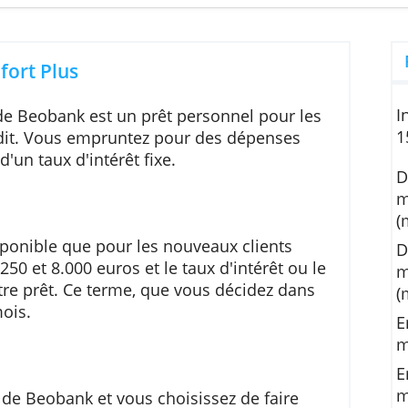
entatif:
prêt de 9.000 EUR d'une durée de 42 mois à un TAEG de 9,49% (taux dé
ensualités de € 251,02 et une dernière mensualité ajustée de € 250,98. Montant t
Les conditions réelles peuvent varier selon l’établisse
t Confort Plus
t Plus de Beobank est un prêt personnel pour l
ts crédit. Vous empruntez pour des dépenses
iciez d'un taux d'intérêt fixe.
est disponible que pour les nouveaux clients
re 1.250 et 8.000 euros et le taux d'intérêt ou
 de votre prêt. Ce terme, que vous décidez dan