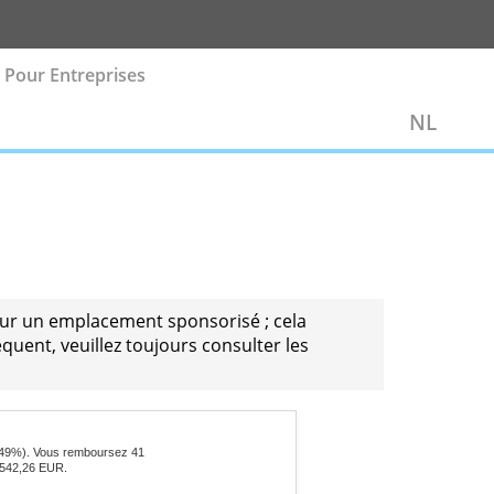
vestissement
Pour Entreprises
eurs paient pour un emplacement sponsorisé ; cela
uer. Par conséquent, veuillez toujours consulter les
'argent.