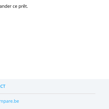
lissement
nk pour demander ce prêt.
.