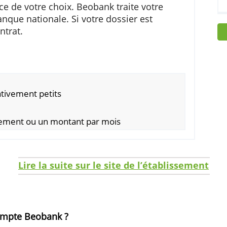
et 42 mois.
ite web de Beobank et vous choisissez de faire
’agence de votre choix. Beobank traite votre
e la Banque nationale. Si votre dossier est
 le contrat.
ne
ets relativement petits
emboursement ou un montant par mois