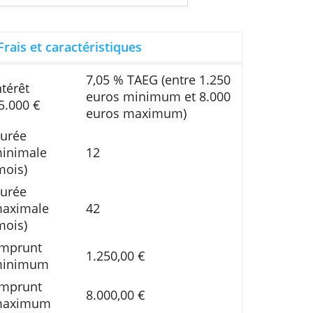
biteur annuel fixe : 9,49%). Vous remboursez 41
otal à rembourser : 10.542,26 EUR.
ment.
Frais et caractéristiques
7,05 % TAEG (entre 
Intérêt
es
euros minimum et 
15.000 €
euros maximum)
Durée
minimale
12
(mois)
Durée
 le
maximale
42
s
(mois)