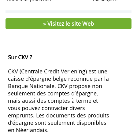
Caractéristiques et conditions
Taux de base
0,25 %
Prime de fidélité
1,25 %
Taux Intérêt
1,50 %
Dépôt minimal
0,00 €
Conditions
Non
Précompte mobilier
Oui
Pays du fonds de protection
BE
Plafond de protection
100.000,00 €
» Visitez le site Web