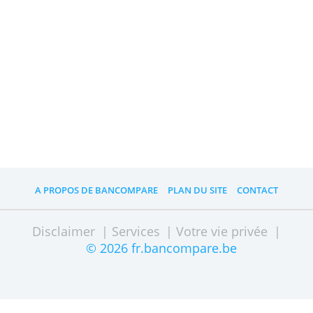
Sur CKV ?
CKV (Centrale Credit Verlening) est une
caisse d'épargne belge reconnue par la
Banque Nationale. CKV propose non
seulement des comptes d’épargne,
mais aussi des comptes à terme et
vous pouvez contracter divers
emprunts. Les documents des produits
d’épargne sont seulement disponibles
en Néerlandais.