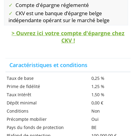
allant jusqu'à 100.000 euros sont protégées.
cas de faillite, vous pouvez perdre tout ce qu
dépasse 100.000 euros, ou le convertir en
actions, ce que l'on appelle un
bail-in
- renflouement
.
Avantages
Taux d'intérêts plus élévés
Compte d'épargne réglementé
CKV est une banque d’épargne belge
indépendante opérant sur le marché belge
> Ouvrez ici votre compte d'épargne ch
CKV !