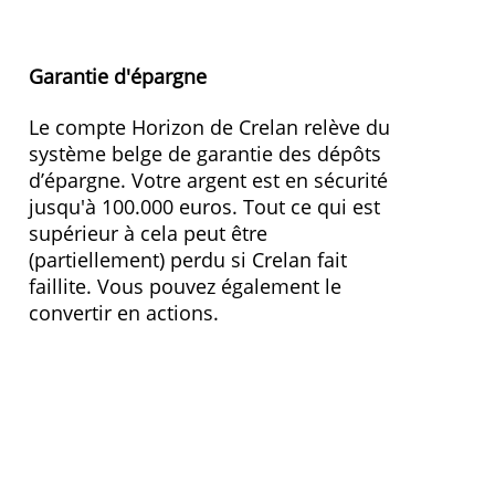
Taux de base
0,25 %
Prime de fidélité
1,75 %
Taux Intérêt
2,00 %
Conditions
Non
Pays du fonds de protection
BE
Plafond de protection
100.000,00 €
» Visitez le site Web
Garantie d'épargne
Le compte Horizon de Crelan relève du