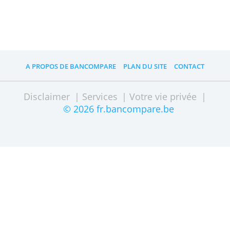
système belge de garantie des dépôts
d’épargne. Votre argent est en sécurité
jusqu'à 100.000 euros. Tout ce qui est
supérieur à cela peut être
(partiellement) perdu si Crelan fait
faillite. Vous pouvez également le
convertir en actions.