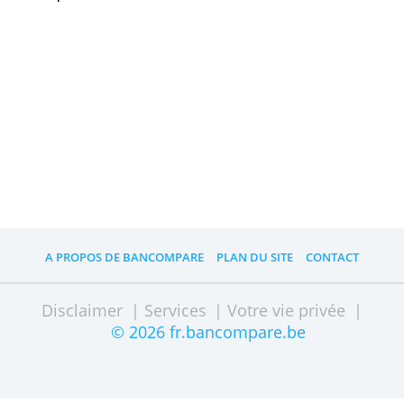
Frais
0,00 €
» Visitez le site Web
Paiement des primes ?
Le taux d'intérêt de base sera versé
chaque année le 1er janvier. La prime
de fidélité sera versée le premier de
chaque nouveau trimestre.