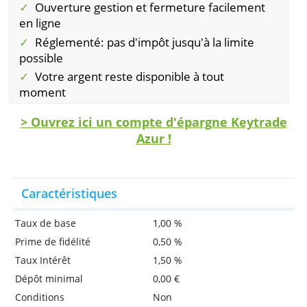
ou plusieurs comptes, vous pouvez perdre to
ce qui dépasse 100.000 euros en cas de
faillite, ou sa valeur peut diminuer. Vous po
également participer à un
renflouement
et
convertir l’argent en actions.
Avantages
Compte d'épargne en ligne gratuit
Ouverture gestion et fermeture facilement
en ligne
Réglementé: pas d'impôt jusqu'à la limite
possible
Votre argent reste disponible à tout
moment
> Ouvrez ici un compte d'épargne Keytr