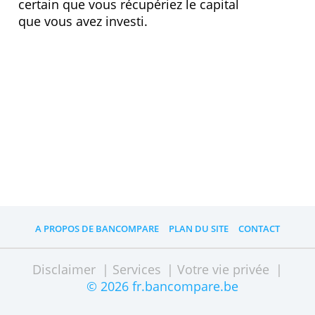
Vous trouverez de plus amples
informations dans la fiche de produit
ou de fonds. IL est très important
de bien consulter les informations clés
pour l’investisseur avant de choisir
votre plan dans un fonds
d'investissement
A noter
Un plan d'investissement dans un
fonds n'offre ni rendement fixe, ni
protection de capital. Il n'est donc pas
certain que vous récupériez le capital
que vous avez investi.