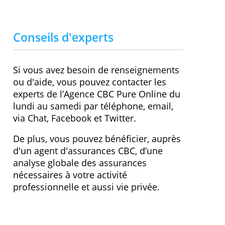
Cotisation annuelle
0,00 €
Carte bancaire
0,00 €
Carte de crédit incluse
Non ( en option)
Type de carte de crédit
MasterCard
Retrait zone Euro
0,00 €
» Visitez le site Web
Conseils d'experts