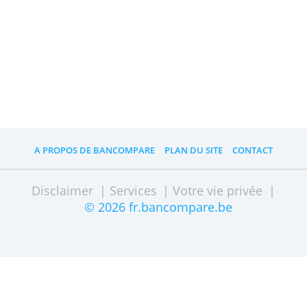
Si vous avez besoin de renseignements
ou d'aide, vous pouvez contacter les
experts de l’Agence CBC Pure Online du
lundi au samedi par téléphone, email,
via Chat, Facebook et Twitter.
De plus, vous pouvez bénéficier, auprès
d'un agent d'assurances CBC, d’une
analyse globale des assurances
nécessaires à votre activité
professionnelle et aussi vie privée.