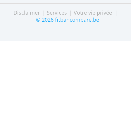
Comment reconnaître les messages de spam, de
hameçonnage et phishing ?
Bancompare compare les
meilleurs comptes
privés
et
professionnel
vous pouvez ouvrir en ligne - également
pour les
jeunes
.