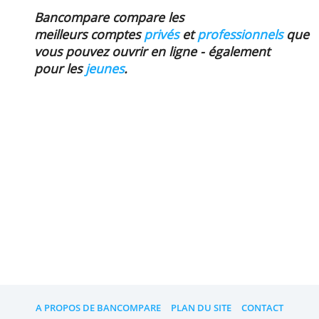
coûte 0,99 euros à chaque fois. Ensuite,
vous payez 2,99 euros à chaque fois.
N26
Le retrait d'euros est gratuit avec
un maximum de trois fois par
mois. Après cela, vous payez 2 euros à
chaque fois.
Lisez aussi
FAQ: toutes les questions sur les comptes bancaire
Comparaison de comptes bancaires les plus
populaires en 2021
Comment ouvrir un compte à vue digital ?
La sécurité du paiement sans contact ?
Garder son numéro de compte quand on change d
banque ?