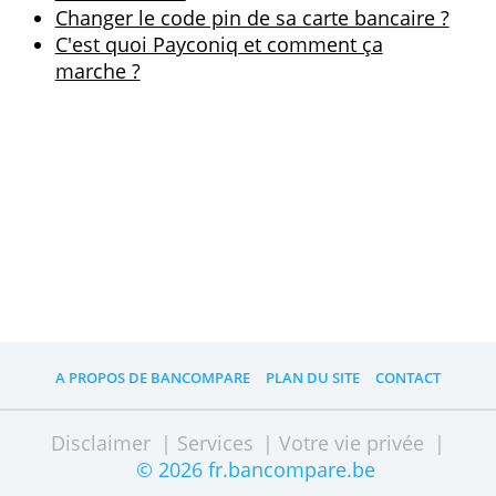
banque
.
Changer de banque
Quelle mobilité bancaire pour changer d
compte
Quelles banques belges sont les plus
durables ?
Ouvrir un compte bancaire : ce qui est
nécessaire ?
Peut-on garder son numéro de compte
quand on change de banque ?
Comparez les frais de comptes bancaire
(2020)