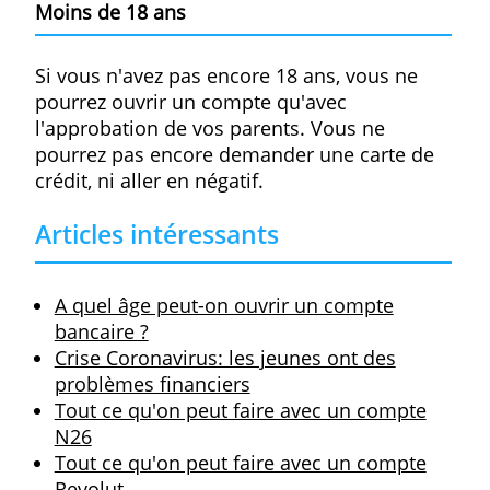
A partir de 10 ans
Dès l'âge de 10 ans, les jeunes peuvent
ouvrir un compte à vue en Belgique. Vous
avez moins de 18 ans ? Alors l'approbation
des parents est nécessaire. Comparez les
comptes ci-dessous et choisissez celui qui
vous convient le mieux.
A première vue, les comptes jeunes se
ressemblent : vous obtenez une carte
bancaire, la plupart des caractéristiques et
des opérations sont gratuites et vous pouv
gérez votre compte en ligne ou en mobile.
Mais il existe bien des différences, alors li
notre aperçu et comparez. Et découvrez cel
qui convient le mieux.