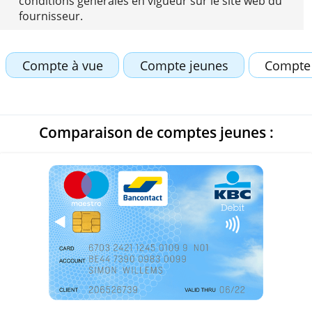
informations sont susceptibles d'évoluer. Par
conséquent, veuillez toujours consulter les
conditions générales en vigueur sur le site web 
fournisseur.
Compte à vue
Compte jeunes
C
Comparaison de comptes jeunes :